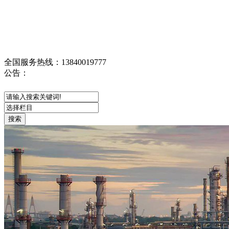
全国服务热线：
13840019777
公告：
网站首页
关于我们
供应产品
融雪剂
硫酸亚铁
柠檬酸
葡萄糖
氯化钙
聚合氯化 ...
纯碱
氧化