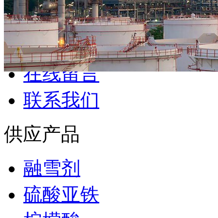
碱
磷酸三钠
草酸
库房产品
炯道库房
在线留言
联系我们
供应产品
融雪剂
硫酸亚铁